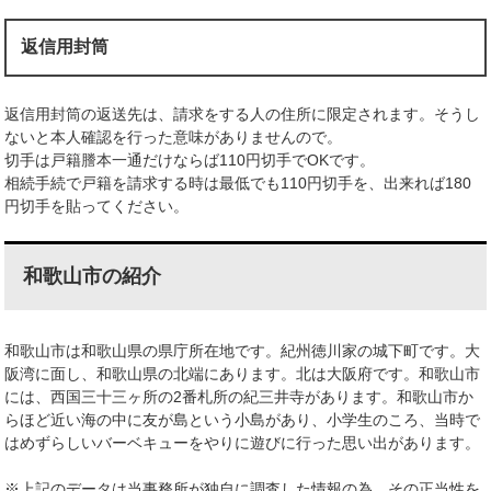
返信用封筒
返信用封筒の返送先は、請求をする人の住所に限定されます。そうし
ないと本人確認を行った意味がありませんので。
切手は戸籍謄本一通だけならば110円切手でOKです。
相続手続で戸籍を請求する時は最低でも110円切手を、出来れば180
円切手を貼ってください。
和歌山市の紹介
和歌山市は和歌山県の県庁所在地です。紀州徳川家の城下町です。大
阪湾に面し、和歌山県の北端にあります。北は大阪府です。和歌山市
には、西国三十三ヶ所の2番札所の紀三井寺があります。和歌山市か
らほど近い海の中に友が島という小島があり、小学生のころ、当時で
はめずらしいバーベキューをやりに遊びに行った思い出があります。
※上記のデータは当事務所が独自に調査した情報の為、その正当性を