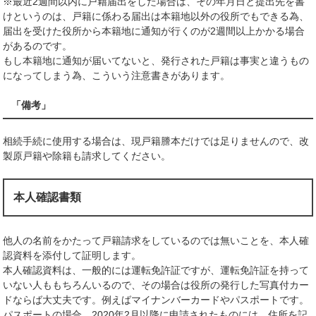
※最近2週間以内に戸籍届出をした場合は、その年月日と提出先を書
けというのは、戸籍に係わる届出は本籍地以外の役所でもできる為、
届出を受けた役所から本籍地に通知が行くのが2週間以上かかる場合
があるのです。
もし本籍地に通知が届いてないと、発行された戸籍は事実と違うもの
になってしまう為、こういう注意書きがあります。
「備考」
相続手続に使用する場合は、現戸籍謄本だけでは足りませんので、改
製原戸籍や除籍も請求してください。
本人確認書類
他人の名前をかたって戸籍請求をしているのでは無いことを、本人確
認資料を添付して証明します。
本人確認資料は、一般的には運転免許証ですが、運転免許証を持って
いない人ももちろんいるので、その場合は役所の発行した写真付カー
ドならば大丈夫です。例えばマイナンバーカードやパスポートです。
パスポートの場合、2020年2月以降に申請されたものには、住所を記