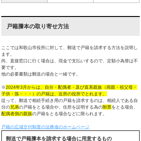
戸籍謄本の取り寄せ方法
ここでは和歌山市役所に対して、郵送で戸籍を請求する方法を説明し
ます。
尚、直接窓口に行く場合は、現金で支払いするので、定額小為替は不
要です。
他の必要書類は郵送の場合と一緒です。
※
2024年3月からは、自分・配偶者・及び直系親族（両親・祖父母・
子供・孫・・・）の戸籍は、近所の役所でとれます。
従って、郵送で相続手続き用の戸籍を請求するのは、相続人である自
分の
兄弟
の戸籍をとる場合や、住所を証明する為の
附票
をとる場合、
配偶者側の親族
の戸籍をとる場合などに限られます。
戸籍の広域交付制度の法務省のホームページ
郵送で戸籍謄本を請求する場合に用意するもの