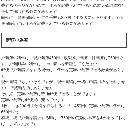
載するページがないので、住所が記載されている別の本人確認資料と
併せて提出する必要があります。
同様に、健康保険証や年金手帳も2点提出する必要があります。又健
康保険証には住所が記載されている必要があります。
定額小為替
戸籍簿の料金は、現戸籍簿450円、改製原戸籍簿・除籍簿は750円で
す。戸籍附票の料金は、上の表示を確認してください。
郵便で戸籍請求をする場合は、代金を定額小為替で送る必要がありま
す。
現金書留でもよいそうですが、現金書留は一緒に申請用紙を送れませ
んので現実的ではありません。
その点、定額小為替は普通郵便で送ることができます。
定額小為替は郵便局に売っています。
1枚につき200円手数料を取られるので、450円の定額小為替の代金は
650円です。
相続手続で戸籍を請求する時は、750円の定額小為替を4枚送っておけ
ば、まず大丈夫です。