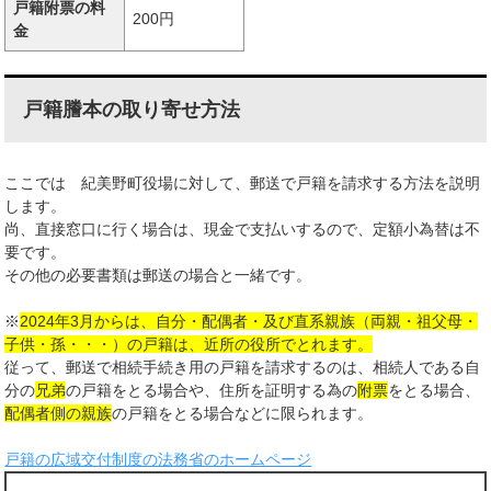
戸籍附票の料
200円
金
戸籍謄本の取り寄せ方法
ここでは 紀美野町役場に対して、郵送で戸籍を請求する方法を説明
します。
尚、直接窓口に行く場合は、現金で支払いするので、定額小為替は不
要です。
その他の必要書類は郵送の場合と一緒です。
※
2024年3月からは、自分・配偶者・及び直系親族（両親・祖父母・
子供・孫・・・）の戸籍は、近所の役所でとれます。
従って、郵送で相続手続き用の戸籍を請求するのは、相続人である自
分の
兄弟
の戸籍をとる場合や、住所を証明する為の
附票
をとる場合、
配偶者側の親族
の戸籍をとる場合などに限られます。
戸籍の広域交付制度の法務省のホームページ