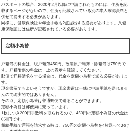
パスポートの場合、2020年2月以降に申請されたものには、住所を記
載するページがないので、住所が記載されている別の本人確認資料と
併せて提出する必要があります。
同様に、健康保険証や年金手帳も2点提出する必要があります。又健
康保険証には住所が記載されている必要があります。
定額小為替
戸籍簿の料金は、現戸籍簿450円、改製原戸籍簿・除籍簿は750円で
す。戸籍附票の料金は、上の表示を確認してください。
郵便で戸籍請求をする場合は、代金を定額小為替で送る必要がありま
す。
現金書留でもよいそうですが、現金書留は一緒に申請用紙を送れませ
んので現実的ではありません。
その点、定額小為替は普通郵便で送ることができます。
定額小為替は郵便局に売っています。
1枚につき200円手数料を取られるので、450円の定額小為替の代金は
650円です。
相続手続で戸籍を請求する時は、750円の定額小為替を4枚送っておけ