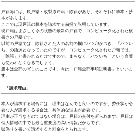
戸籍簿には、現戸籍・改製原戸籍・除籍があり、それぞれに謄本・抄
本があります。
ここでは現戸籍の謄本を請求する前提で説明しています。
現戸籍はまさしく今の状態の最新の戸籍で、コンピュータ化された横
書きの戸籍です。
以前の戸籍では、除籍された人の名前の欄にバツ印がつき、「バツい
ち」の語源となっていたのですが、コンピュータ化された戸籍では、
「除籍」と書かれるだけですので、まもなく「バツいち」という言葉
も使われなくなるでしょう。
謄本は全部の写しのことです。今は「戸籍全部事項証明書」といいま
す。
「請求理由」
本人が請求する場合には、理由はなんでも良いのですが、委任状が必
要な人が請求する場合は、具体的な理由が必要です。
理由が正当なものではない場合は、戸籍の交付を断られます。戸籍は
個人情報の中でも最も重要度の高い情報だからです。
嘘偽りを書いて請求すると罰金をとられます。