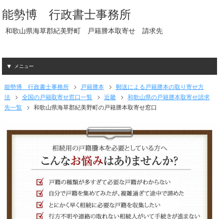
能勢博 行政書士事務所
和歌山県海草郡紀美野町 戸籍謄本取寄せ 請求先
メニュー
能勢博 行政書士事務所
戸籍謄本
郵送による戸籍謄本の取り寄せ方
法
全国の戸籍取寄せ窓口一覧
近畿
和歌山県の戸籍謄本取寄せ請求
先一覧
和歌山県海草郡紀美野町の戸籍謄本取寄せ窓口