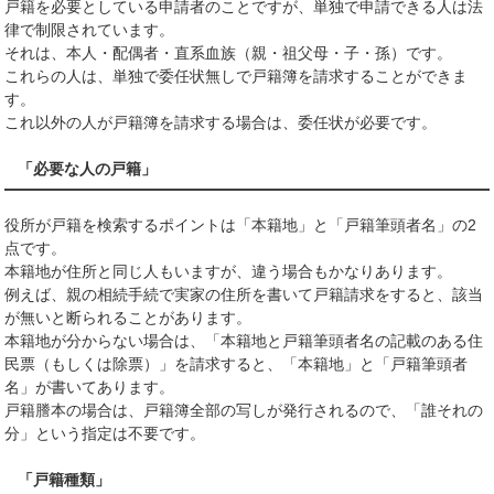
戸籍を必要としている申請者のことですが、単独で申請できる人は法
律で制限されています。
それは、本人・配偶者・直系血族（親・祖父母・子・孫）です。
これらの人は、単独で委任状無しで戸籍簿を請求することができま
す。
これ以外の人が戸籍簿を請求する場合は、委任状が必要です。
「必要な人の戸籍」
役所が戸籍を検索するポイントは「本籍地」と「戸籍筆頭者名」の2
点です。
本籍地が住所と同じ人もいますが、違う場合もかなりあります。
例えば、親の相続手続で実家の住所を書いて戸籍請求をすると、該当
が無いと断られることがあります。
本籍地が分からない場合は、「本籍地と戸籍筆頭者名の記載のある住
民票（もしくは除票）」を請求すると、「本籍地」と「戸籍筆頭者
名」が書いてあります。
戸籍謄本の場合は、戸籍簿全部の写しが発行されるので、「誰それの
分」という指定は不要です。
「戸籍種類」