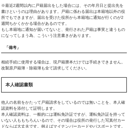
※最近2週間以内に戸籍届出をした場合には、その年月日と提出先を
書けというのは理由があります。戸籍に係わる届出は本籍地以外の役
所でもできますが、届出を受けた役所から本籍地に通知が行くのが2
週間ちかくかかる場合があるのです。
もし本籍地に通知が届いてないと、発行された戸籍は事実と違うもの
になってしまう為、こういう注意書きがあります。
「備考」
相続手続に使用する場合は、現戸籍謄本だけでは手続きできません。
改製原戸籍簿・除籍簿も全て請求してください。
本人確認書類
他人の名前をかたって戸籍請求をしているのでは無いことを、本人確
認資料を添付して証明します。
本人確認資料は、一般的には運転免許証ですが、運転免許証を持って
いない人ももちろんいるので、その場合は役所の発行した写真付カー
ドならば大丈夫です。例えばマイナンバーカードやパスポートです。