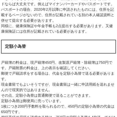
ドならば大丈夫です。例えばマイナンバーカードやパスポートです。
パスポートの場合、2020年2月以降に申請されたものには、住所を記
載するページがないので、住所が記載されている別の本人確認資料と
併せて提出する必要があります。
同様に、健康保険証や年金手帳も2点提出する必要があります。又健
康保険証には住所が記載されている必要があります。
定額小為替
戸籍簿の料金は、現戸籍簿450円、改製原戸籍簿・除籍簿は750円で
す。戸籍附票の料金は、上の表示を確認してください。
郵便で戸籍請求をする場合は、代金を定額小為替で送る必要がありま
す。
現金書留でもよいそうですが、現金書留は一緒に申請用紙を送れませ
んので現実的ではありません。
その点、定額小為替は普通郵便で送ることができます。
定額小為替は郵便局に売っています。
1枚につき200円手数料を取られるので、450円の定額小為替の代金は
650円です。