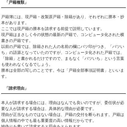
「戸籍種類」
戸籍簿には、現戸籍・改製原戸籍・除籍があり、それぞれに謄本・抄
本があります。
ここでは現戸籍の謄本を請求する前提で説明しています。
現戸籍はまさしく今の状態の最新の戸籍で、コンピュータ化された横
書きの戸籍です。
以前の戸籍では、除籍された人の名前の欄にバツ印がつき、「バツい
ち」の語源となっていたのですが、コンピュータ化された戸籍では、
「除籍」と書かれるだけですので、まもなく「バツいち」という言葉
も使われなくなるでしょう。
謄本は全部の写しのことです。今は「戸籍全部事項証明書」といいま
す。
「請求理由」
本人が請求する場合には、理由はなんでも良いのですが、委任状が必
要な人が請求する場合は、具体的な理由が必要です。
理由が正当なものではない場合は、戸籍の交付を断られます。戸籍は
個人情報の中でも最も重要度の高い情報だからです。
嘘偽りを書いて請求すると罰金をとられます。