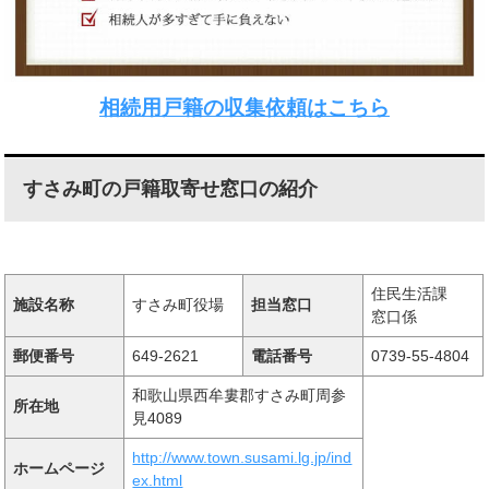
相続用戸籍の収集依頼はこちら
すさみ町の戸籍取寄せ窓口の紹介
住民生活課
施設名称
すさみ町役場
担当窓口
窓口係
郵便番号
649-2621
電話番号
0739-55-4804
和歌山県西牟婁郡すさみ町周参
所在地
見4089
http://www.town.susami.lg.jp/ind
ホームページ
ex.html