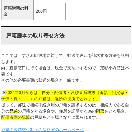
戸籍附票の料
200円
金
戸籍謄本の取り寄せ方法
ここでは すさみ町役場に対して、郵送で戸籍を請求する方法を説明
します。
尚、直接窓口に行く場合は、現金で支払いするので、定額小為替は不
要です。
その他の必要書類は郵送の場合と一緒です。
※
2024年3月からは、自分・配偶者・及び直系親族（両親・祖父母・
子供・孫・・・）の戸籍は、近所の役所でとれます。
従って、郵送で相続手続き用の戸籍を請求するのは、相続人である自
分の
兄弟
の戸籍をとる場合や、住所を証明する為の
附票
をとる場合、
配偶者側の親族
の戸籍をとる場合などに限られます。
戸籍の広域交付制度の法務省のホームページ