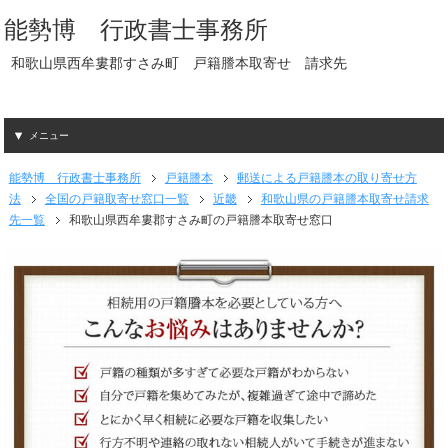
能勢博 行政書士事務所
和歌山県西牟婁郡すさみ町 戸籍謄本取寄せ 請求先
メニュー
能勢博 行政書士事務所
戸籍謄本
郵送による戸籍謄本の取り寄せ方
法
全国の戸籍取寄せ窓口一覧
近畿
和歌山県の戸籍謄本取寄せ請求
先一覧
和歌山県西牟婁郡すさみ町の戸籍謄本取寄せ窓口