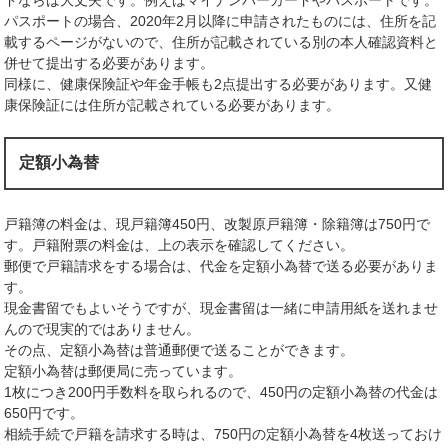
パスポートの場合、2020年2月以降に申請されたものには、住所を記
載するページがないので、住所が記載されている別の本人確認資料と
併せて提出する必要があります。
同様に、健康保険証や年金手帳も2点提出する必要があります。又健
康保険証には住所が記載されている必要があります。
定額小為替
戸籍簿の料金は、現戸籍簿450円、改製原戸籍簿・除籍簿は750円で
す。戸籍附票の料金は、上の表示を確認してください。
郵便で戸籍請求をする場合は、代金を定額小為替で送る必要がありま
す。
現金書留でもよいそうですが、現金書留は一緒に申請用紙を送れませ
んので現実的ではありません。
その点、定額小為替は普通郵便で送ることができます。
定額小為替は郵便局に売っています。
1枚につき200円手数料を取られるので、450円の定額小為替の代金は
650円です。
相続手続で戸籍を請求する時は、750円の定額小為替を4枚送っておけ