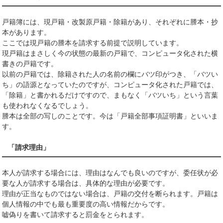
戸籍簿には、現戸籍・改製原戸籍・除籍があり、それぞれに謄本・抄
本があります。
ここでは現戸籍の謄本を請求する前提で説明しています。
現戸籍はまさしく今の状態の最新の戸籍で、コンピュータ化された横
書きの戸籍です。
以前の戸籍では、除籍された人の名前の欄にバツ印がつき、「バツい
ち」の語源となっていたのですが、コンピュータ化された戸籍では、
「除籍」と書かれるだけですので、まもなく「バツいち」という言葉
も使われなくなるでしょう。
謄本は全部の写しのことです。今は「戸籍全部事項証明書」といいま
す。
「請求理由」
本人が請求する場合には、理由はなんでも良いのですが、委任状が必
要な人が請求する場合は、具体的な理由が必要です。
理由が正当なものではない場合は、戸籍の交付を断られます。戸籍は
個人情報の中でも最も重要度の高い情報だからです。
嘘偽りを書いて請求すると罰金をとられます。