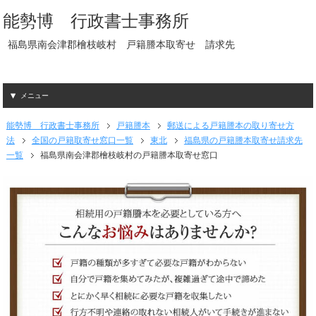
能勢博 行政書士事務所
福島県南会津郡檜枝岐村 戸籍謄本取寄せ 請求先
メニュー
能勢博 行政書士事務所
戸籍謄本
郵送による戸籍謄本の取り寄せ方
法
全国の戸籍取寄せ窓口一覧
東北
福島県の戸籍謄本取寄せ請求先
一覧
福島県南会津郡檜枝岐村の戸籍謄本取寄せ窓口