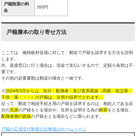
戸籍附票の料
350円
金
戸籍謄本の取り寄せ方法
ここでは 檜枝岐村役場に対して、郵送で戸籍を請求する方法を説明
します。
尚、直接窓口に行く場合は、現金で支払いするので、定額小為替は不
要です。
その他の必要書類は郵送の場合と一緒です。
※
2024年3月からは、自分・配偶者・及び直系親族（両親・祖父母・
子供・孫・・・）の戸籍は、近所の役所でとれます。
従って、郵送で相続手続き用の戸籍を請求するのは、相続人である自
分の
兄弟
の戸籍をとる場合や、住所を証明する為の
附票
をとる場合、
配偶者側の親族
の戸籍をとる場合などに限られます。
戸籍の広域交付制度の法務省のホームページ