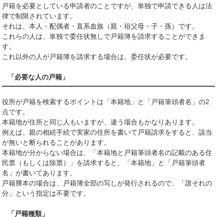
戸籍を必要としている申請者のことですが、単独で申請できる人は法
律で制限されています。
それは、本人・配偶者・直系血族（親・祖父母・子・孫）です。
これらの人は、単独で委任状無しで戸籍簿を請求することができま
す。
これ以外の人が戸籍簿を請求する場合は、委任状が必要です。
「必要な人の戸籍」
役所が戸籍を検索するポイントは「本籍地」と「戸籍筆頭者名」の2
点です。
本籍地が住所と同じ人もいますが、違う場合もかなりあります。
例えば、親の相続手続で実家の住所を書いて戸籍請求をすると、該当
が無いと断られることがあります。
本籍地が分からない場合は、「本籍地と戸籍筆頭者名の記載のある住
民票（もしくは除票）」を請求すると、「本籍地」と「戸籍筆頭者
名」が書いてあります。
戸籍謄本の場合は、戸籍簿全部の写しが発行されるので、「誰それの
分」という指定は不要です。
「戸籍種類」