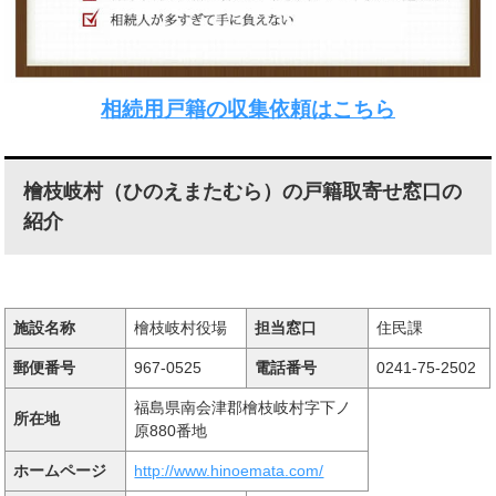
相続用戸籍の収集依頼はこちら
檜枝岐村（ひのえまたむら）の戸籍取寄せ窓口の
紹介
施設名称
檜枝岐村役場
担当窓口
住民課
郵便番号
967-0525
電話番号
0241-75-2502
福島県南会津郡檜枝岐村字下ノ
所在地
原880番地
ホームページ
http://www.hinoemata.com/