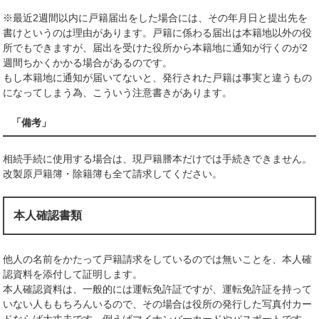
※最近2週間以内に戸籍届出をした場合には、その年月日と提出先を
書けというのは理由があります。戸籍に係わる届出は本籍地以外の役
所でもできますが、届出を受けた役所から本籍地に通知が行くのが2
週間ちかくかかる場合があるのです。
もし本籍地に通知が届いてないと、発行された戸籍は事実と違うもの
になってしまう為、こういう注意書きがあります。
「備考」
相続手続に使用する場合は、現戸籍謄本だけでは手続きできません。
改製原戸籍簿・除籍簿も全て請求してください。
本人確認書類
他人の名前をかたって戸籍請求をしているのでは無いことを、本人確
認資料を添付して証明します。
本人確認資料は、一般的には運転免許証ですが、運転免許証を持って
いない人ももちろんいるので、その場合は役所の発行した写真付カー
ドならば大丈夫です。例えばマイナンバーカードやパスポートです。