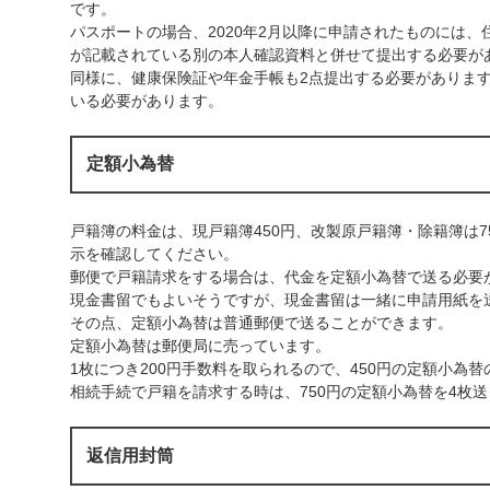
です。
パスポートの場合、2020年2月以降に申請されたものには
が記載されている別の本人確認資料と併せて提出する必要が
同様に、健康保険証や年金手帳も2点提出する必要がありま
いる必要があります。
定額小為替
戸籍簿の料金は、現戸籍簿450円、改製原戸籍簿・除籍簿は
示を確認してください。
郵便で戸籍請求をする場合は、代金を定額小為替で送る必要
現金書留でもよいそうですが、現金書留は一緒に申請用紙を
その点、定額小為替は普通郵便で送ることができます。
定額小為替は郵便局に売っています。
1枚につき200円手数料を取られるので、450円の定額小為替
相続手続で戸籍を請求する時は、750円の定額小為替を4枚
返信用封筒