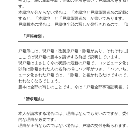
例えば、親の相続手続で実家の住所を書いて戸籍請求をする
す。
本籍地が分からない場合は、「本籍地と戸籍筆頭者名の記載
すると、「本籍地」と「戸籍筆頭者名」が書いてあります。
戸籍謄本の場合は、戸籍簿全部の写しが発行されるので、「
「戸籍種類」
戸籍簿には、現戸籍・改製原戸籍・除籍があり、それぞれに
ここでは現戸籍の謄本を請求する前提で説明しています。
現戸籍はまさしく今の状態の最新の戸籍で、コンピュータ化
以前は除籍された人の名前の欄にバツ印がつき、「バツいち
ュータ化された戸籍では、「除籍」と書かれるだけですので
われなくなるでしょう。
謄本は全部の写しのことです。今は「戸籍全部事項証明書」
「請求理由」
本人が請求する場合には、理由はなんでも良いのですが、委
的な理由が必要です。
理由が正当なものではない場合は、戸籍の交付を断られます