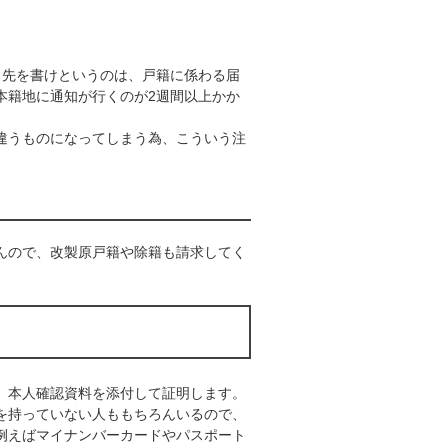
出先を書けというのは、戸籍に係わる届
本籍地に通知が行くのが2週間以上かか
違うものになってしまう為、こういう注
んので、改製原戸籍や除籍も請求してく
、本人確認資料を添付して証明します。
を持っていない人ももちろんいるので、
例えばマイナンバーカードやパスポート