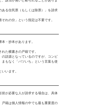
と、該当が無いと断られることがありま
のある住民票（もしくは除票）」を請求
誰それの分」という指定は不要です。
謄本・抄本があります。
された横書きの戸籍です。
」の語源となっているのですが、コンピ
、まもなく「バツいち」という言葉も使
といいます。
任状が必要な人が請求する場合は、具体
。戸籍は個人情報の中でも最も重要度の