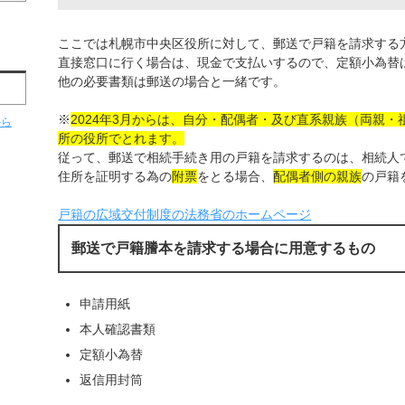
ここでは札幌市中央区役所に対して、郵送で戸籍を請求する
直接窓口に行く場合は、現金で支払いするので、定額小為替
他の必要書類は郵送の場合と一緒です。
※
2024年3月からは、自分・配偶者・及び直系親族（両親
から
所の役所でとれます。
従って、郵送で相続手続き用の戸籍を請求するのは、相続人
住所を証明する為の
附票
をとる場合、
配偶者側の親族
の戸籍
戸籍の広域交付制度の法務省のホームページ
郵送で戸籍謄本を請求する場合に用意するもの
申請用紙
本人確認書類
定額小為替
返信用封筒