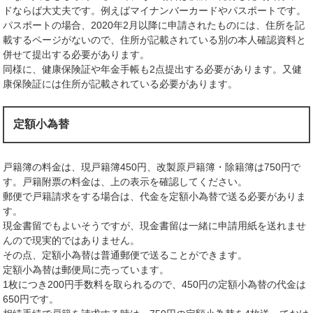
ドならば大丈夫です。例えばマイナンバーカードやパスポートです。
パスポートの場合、2020年2月以降に申請されたものには、住所を記
載するページがないので、住所が記載されている別の本人確認資料と
併せて提出する必要があります。
同様に、健康保険証や年金手帳も2点提出する必要があります。又健
康保険証には住所が記載されている必要があります。
定額小為替
戸籍簿の料金は、現戸籍簿450円、改製原戸籍簿・除籍簿は750円で
す。戸籍附票の料金は、上の表示を確認してください。
郵便で戸籍請求をする場合は、代金を定額小為替で送る必要がありま
す。
現金書留でもよいそうですが、現金書留は一緒に申請用紙を送れませ
んので現実的ではありません。
その点、定額小為替は普通郵便で送ることができます。
定額小為替は郵便局に売っています。
1枚につき200円手数料を取られるので、450円の定額小為替の代金は
650円です。