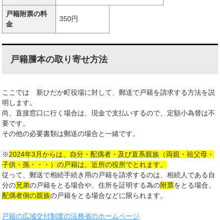
戸籍附票の料
350円
金
戸籍謄本の取り寄せ方法
ここでは 新ひだか町役場に対して、郵送で戸籍を請求する方法を説
明します。
尚、直接窓口に行く場合は、現金で支払いするので、定額小為替は不
要です。
その他の必要書類は郵送の場合と一緒です。
※
2024年3月からは、自分・配偶者・及び直系親族（両親・祖父母・
子供・孫・・・）の戸籍は、近所の役所でとれます。
従って、郵送で相続手続き用の戸籍を請求するのは、相続人である自
分の
兄弟
の戸籍をとる場合や、住所を証明する為の
附票
をとる場合、
配偶者側の親族
の戸籍をとる場合などに限られます。
戸籍の広域交付制度の法務省のホームページ