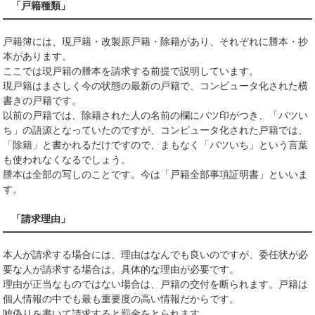
「戸籍種類」
戸籍簿には、現戸籍・改製原戸籍・除籍があり、それぞれに謄本・抄
本があります。
ここでは現戸籍の謄本を請求する前提で説明しています。
現戸籍はまさしく今の状態の最新の戸籍で、コンピュータ化された横
書きの戸籍です。
以前の戸籍では、除籍された人の名前の欄にバツ印がつき、「バツい
ち」の語源となっていたのですが、コンピュータ化された戸籍では、
「除籍」と書かれるだけですので、まもなく「バツいち」という言葉
も使われなくなるでしょう。
謄本は全部の写しのことです。今は「戸籍全部事項証明書」といいま
す。
「請求理由」
本人が請求する場合には、理由はなんでも良いのですが、委任状が必
要な人が請求する場合は、具体的な理由が必要です。
理由が正当なものではない場合は、戸籍の交付を断られます。戸籍は
個人情報の中でも最も重要度の高い情報だからです。
嘘偽りを書いて請求すると罰金をとられます。