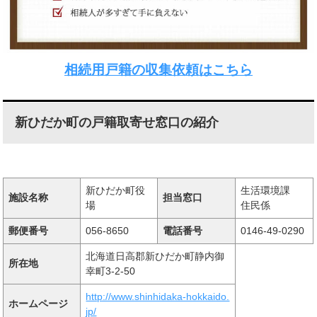
相続用戸籍の収集依頼はこちら
新ひだか町の戸籍取寄せ窓口の紹介
新ひだか町役
生活環境課
施設名称
担当窓口
場
住民係
郵便番号
056-8650
電話番号
0146-49-0290
北海道日高郡新ひだか町静内御
所在地
幸町3-2-50
http://www.shinhidaka-hokkaido.
ホームページ
jp/