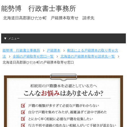
能勢博 行政書士事務所
北海道日高郡新ひだか町 戸籍謄本取寄せ 請求先
メニュー
能勢博 行政書士事務所
戸籍謄本
郵送による戸籍謄本の取り寄せ方
法
全国の戸籍取寄せ窓口一覧
北海道の戸籍謄本取寄せ請求先一覧
北海道日高郡新ひだか町の戸籍謄本取寄せ窓口