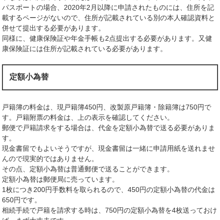
パスポートの場合、2020年2月以降に申請されたものには、住所を記
載するページがないので、住所が記載されている別の本人確認資料と
併せて提出する必要があります。
同様に、健康保険証や年金手帳も2点提出する必要があります。又健
康保険証には住所が記載されている必要があります。
定額小為替
戸籍簿の料金は、現戸籍簿450円、改製原戸籍簿・除籍簿は750円で
す。戸籍附票の料金は、上の表示を確認してください。
郵便で戸籍請求をする場合は、代金を定額小為替で送る必要がありま
す。
現金書留でもよいそうですが、現金書留は一緒に申請用紙を送れませ
んので現実的ではありません。
その点、定額小為替は普通郵便で送ることができます。
定額小為替は郵便局に売っています。
1枚につき200円手数料を取られるので、450円の定額小為替の代金は
650円です。
相続手続で戸籍を請求する時は、750円の定額小為替を4枚送っておけ