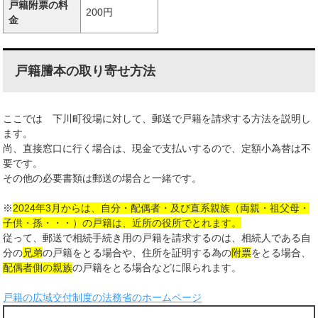
戸籍附票の料
200円
金
戸籍謄本の取り寄せ方法
ここでは 下川町役場に対して、郵送で戸籍を請求する方法を説明し
ます。
尚、直接窓口に行く場合は、現金で支払いするので、定額小為替は不
要です。
その他の必要書類は郵送の場合と一緒です。
※
2024年3月からは、自分・配偶者・及び直系親族（両親・祖父母・
子供・孫・・・）の戸籍は、近所の役所でとれます。
従って、郵送で相続手続き用の戸籍を請求するのは、相続人である自
分の
兄弟
の戸籍をとる場合や、住所を証明する為の
附票
をとる場合、
配偶者側の親族
の戸籍をとる場合などに限られます。
戸籍の広域交付制度の法務省のホームページ