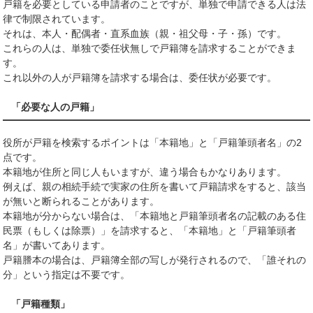
戸籍を必要としている申請者のことですが、単独で申請できる人は法
律で制限されています。
それは、本人・配偶者・直系血族（親・祖父母・子・孫）です。
これらの人は、単独で委任状無しで戸籍簿を請求することができま
す。
これ以外の人が戸籍簿を請求する場合は、委任状が必要です。
「必要な人の戸籍」
役所が戸籍を検索するポイントは「本籍地」と「戸籍筆頭者名」の2
点です。
本籍地が住所と同じ人もいますが、違う場合もかなりあります。
例えば、親の相続手続で実家の住所を書いて戸籍請求をすると、該当
が無いと断られることがあります。
本籍地が分からない場合は、「本籍地と戸籍筆頭者名の記載のある住
民票（もしくは除票）」を請求すると、「本籍地」と「戸籍筆頭者
名」が書いてあります。
戸籍謄本の場合は、戸籍簿全部の写しが発行されるので、「誰それの
分」という指定は不要です。
「戸籍種類」