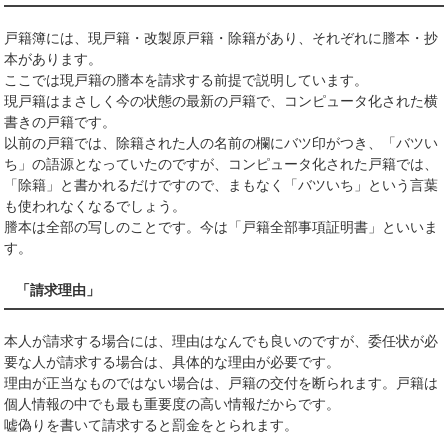
戸籍簿には、現戸籍・改製原戸籍・除籍があり、それぞれに謄本・抄
本があります。
ここでは現戸籍の謄本を請求する前提で説明しています。
現戸籍はまさしく今の状態の最新の戸籍で、コンピュータ化された横
書きの戸籍です。
以前の戸籍では、除籍された人の名前の欄にバツ印がつき、「バツい
ち」の語源となっていたのですが、コンピュータ化された戸籍では、
「除籍」と書かれるだけですので、まもなく「バツいち」という言葉
も使われなくなるでしょう。
謄本は全部の写しのことです。今は「戸籍全部事項証明書」といいま
す。
「請求理由」
本人が請求する場合には、理由はなんでも良いのですが、委任状が必
要な人が請求する場合は、具体的な理由が必要です。
理由が正当なものではない場合は、戸籍の交付を断られます。戸籍は
個人情報の中でも最も重要度の高い情報だからです。
嘘偽りを書いて請求すると罰金をとられます。