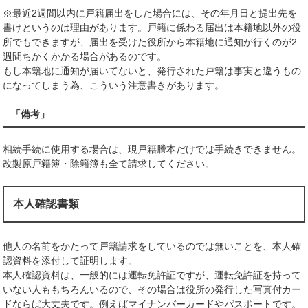
※最近2週間以内に戸籍届出をした場合には、その年月日と提出先を
書けというのは理由があります。戸籍に係わる届出は本籍地以外の役
所でもできますが、届出を受けた役所から本籍地に通知が行くのが2
週間ちかくかかる場合があるのです。
もし本籍地に通知が届いてないと、発行された戸籍は事実と違うもの
になってしまう為、こういう注意書きがあります。
「備考」
相続手続に使用する場合は、現戸籍謄本だけでは手続きできません。
改製原戸籍簿・除籍簿も全て請求してください。
本人確認書類
他人の名前をかたって戸籍請求をしているのでは無いことを、本人確
認資料を添付して証明します。
本人確認資料は、一般的には運転免許証ですが、運転免許証を持って
いない人ももちろんいるので、その場合は役所の発行した写真付カー
ドならば大丈夫です。例えばマイナンバーカードやパスポートです。