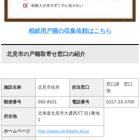
相続用戸籍の収集依頼はこちら
北見市の戸籍取寄せ窓口の紹介
窓口課 窓口
施設名称
北見市役所
担当窓口
係
郵便番号
090-8501
電話番号
0157-33-3700
北海道北見市大通西3丁目1番地
所在地
1
ホームページ
http://www.city.kitami.lg.jp/