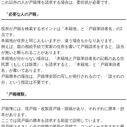
これ以外の人が戸籍簿を請求する場合は、委任状が必要です。
「必要な人の戸籍」
役所が戸籍を検索するポイントは「本籍地」と「戸籍筆頭者名」の2
点です。
本籍地が住所と同じ人もいますが、違う場合もかなりあります。
例えば、親の相続手続で実家の住所を書いて戸籍請求をすると、該当
が無いと断られることがあります。
本籍地が分からない場合は、「本籍地と戸籍筆頭者名の記載のある住
民票（もしくは除票）」を請求すると、「本籍地」と「戸籍筆頭者
名」が書いてあります。
戸籍謄本の場合は、戸籍簿全部の写しが発行されるので、「誰それの
分」という指定は不要です。
「戸籍種類」
戸籍簿には、現戸籍・改製原戸籍・除籍があり、それぞれに謄本・抄
本があります。
ここでは現戸籍の謄本を請求する前提で説明しています。
現戸籍はまさしく今の状態の最新の戸籍で、コンピュータ化された横