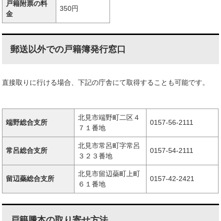
戸籍附票の料
350円
金
郵送以外での戸籍簿発行窓口
直接取りに行ける場合、下記の庁舎にて取得することも可能です。
北見市端野町二区４
端野総合支所
0157-56-2111
７１番地
北見市常呂町字常呂
常呂総合支所
0157-54-2111
３２３番地
北見市留辺蘂町上町
留辺蘂総合支所
0157-42-2421
６１番地
戸籍謄本の取り寄せ方法